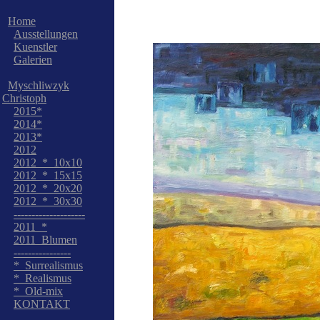
Home
Ausstellungen
Kuenstler
Galerien
Myschliwzyk
Christoph
2015*
2014*
2013*
2012
2012_*_10x10
2012_*_15x15
2012_*_20x20
2012_*_30x30
--------------------
2011_*
2011_Blumen
----------------
*_Surrealismus
*_Realismus
*_Old-mix
KONTAKT