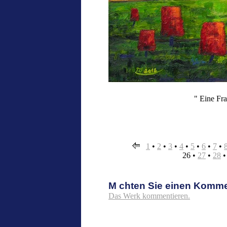
" Eine Fra
1
•
2
•
3
•
4
•
5
•
6
•
7
•
26
•
27
•
28
M chten Sie einen Komm
Das Werk kommentieren.