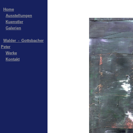
Home
Ausstellungen
Kuenstler
Galerien
Walder_-_Gottsbacher
Peter
Werke
Kontakt