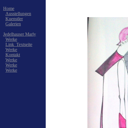
Home
Ausstellungen
Kuenstler
Galerien
Jedelhauser Marly
Werke
Link_Textseite
Werke
Kontakt
Werke
Werke
Werke