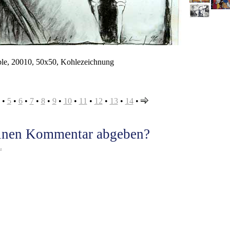
ble, 20010, 50x50, Kohlezeichnung
•
5
•
6
•
7
•
8
•
9
•
10
•
11
•
12
•
13
•
14
•
einen Kommentar abgeben?
.