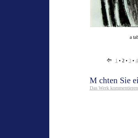
a ta
1
•
2
•
3
•
4
M chten Sie 
Das Werk kommentieren