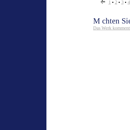
1
•
2
•
3
•
4
M chten Si
Das Werk kommenti