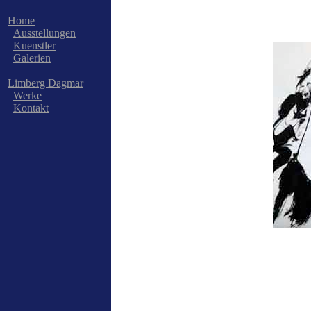
Home
Ausstellungen
Kuenstler
Galerien
Limberg Dagmar
Werke
Kontakt