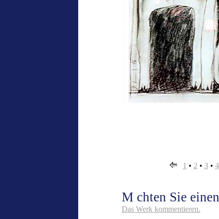
1
•
2
•
3
•
4
M chten Sie ein
Das Werk kommentieren.