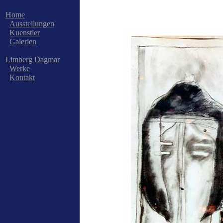
Home
Ausstellungen
Kuenstler
Galerien
Limberg Dagmar
Werke
Kontakt