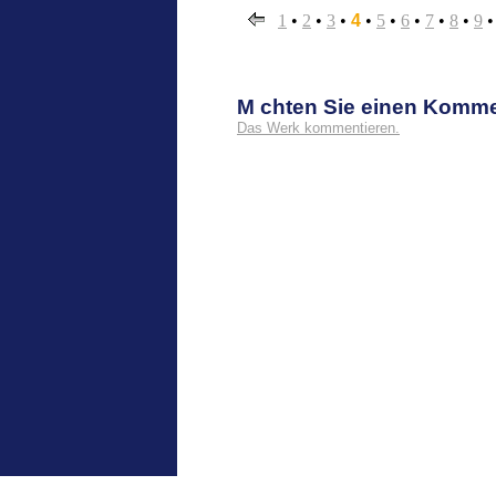
1
•
2
•
3
•
4
•
5
•
6
•
7
•
8
•
9
M chten Sie einen Komm
Das Werk kommentieren.