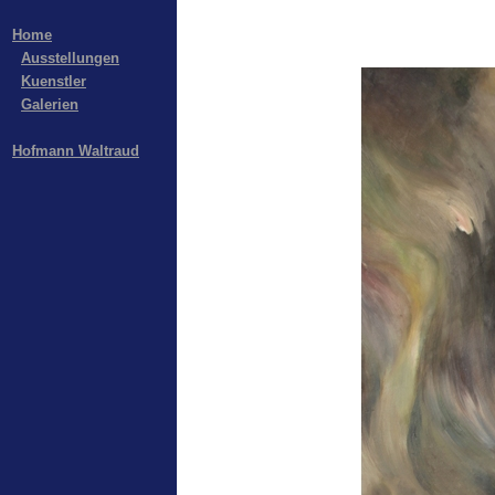
Home
Ausstellungen
Kuenstler
Galerien
Hofmann Waltraud