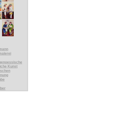
mann
malerei
tgenoessische
liche Kunst
schen
fnung
ube
rber