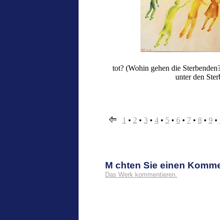
tot? (Wohin gehen die Sterbenden? 
unter den Ste
1
•
2
•
3
•
4
•
5
•
6
•
7
•
8
•
9
•
M chten Sie einen Komm
Das Werk kommentieren.