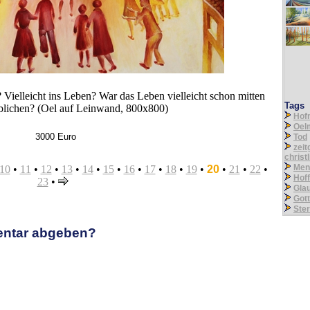
Vielleicht ins Leben? War das Leben vielleicht schon mitten
Tags
rblichen? (Oel auf Leinwand, 800x800)
Hof
Oel
3000 Euro
Tod
zei
christ
Men
10
•
11
•
12
•
13
•
14
•
15
•
16
•
17
•
18
•
19
•
20
•
21
•
22
•
Hof
23
•
Gla
Gott
Ste
entar abgeben?