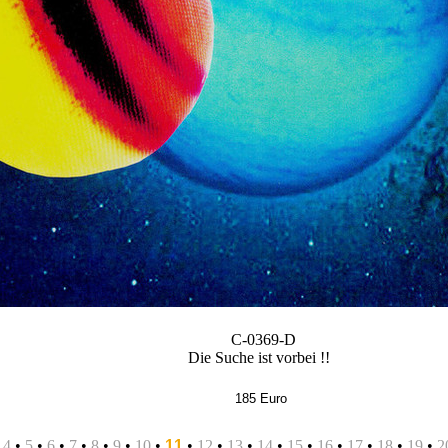
C-0369-D
Die Suche ist vorbei !!
185 Euro
•
4
•
5
•
6
•
7
•
8
•
9
•
10
•
11
•
12
•
13
•
14
•
15
•
16
•
17
•
18
•
19
•
2