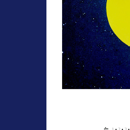
1
•
2
•
3