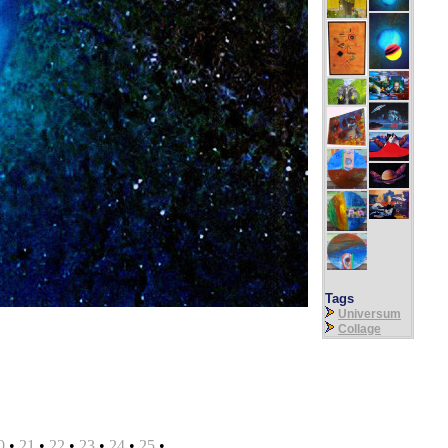
Tags
Universum
Collage
0
•
21
•
22
•
23
•
24
•
25
•