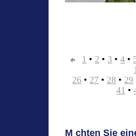
1
•
2
•
3
•
4
•
26
•
27
•
28
•
29
41
•
M chten Sie ei