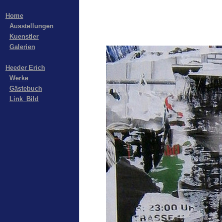
Home
Ausstellungen
Kuenstler
Galerien
Heeder Erich
Werke
Gästebuch
Link_Bild