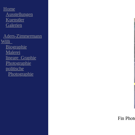
Home
Ausstellungen
Kuenstler
Galerien
Aders-Zimmermann
Willi_
Biographie
Malerei
lineare_Graphie
Photographie
politische
Photographie
Fin Phot