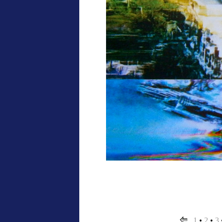
1
•
2
•
3