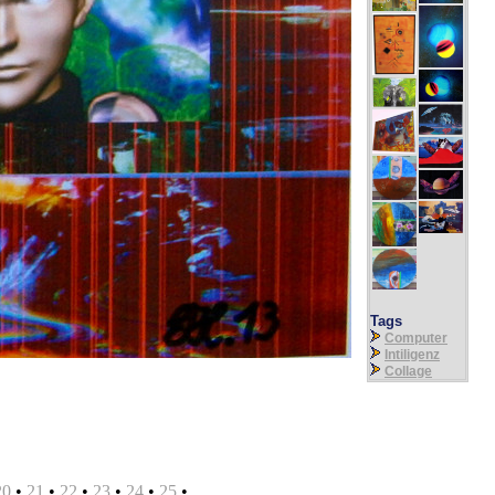
Tags
Computer
Intiligenz
Collage
20
•
21
•
22
•
23
•
24
•
25
•