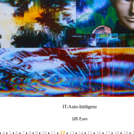
IT-Auto-Intiligenz
185 Euro
•
4
•
5
•
6
•
7
•
8
•
9
•
10
•
11
•
12
•
13
•
14
•
15
•
16
•
17
•
18
•
19
•