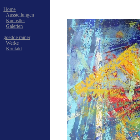
Home
Ausstellungen
Kuenstler
Galerien
goedde rainer
Werke
Kontakt