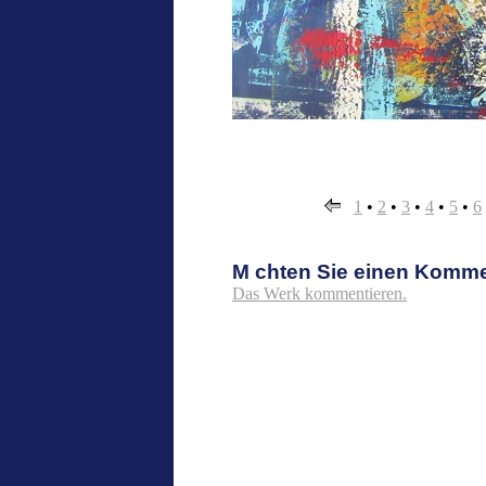
1
•
2
•
3
•
4
•
5
•
6
M chten Sie einen Komm
Das Werk kommentieren.