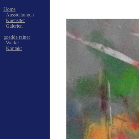
Home
Ausstellungen
Kuenstler
Galerien
goedde rainer
Werke
Kontakt