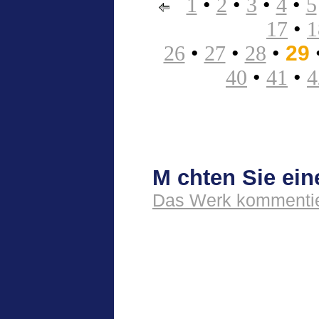
1
•
2
•
3
•
4
•
5
17
•
1
26
•
27
•
28
•
29
40
•
41
•
4
M chten Sie ei
Das Werk kommentie