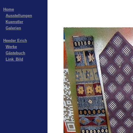
Home
Ausstellungen
Kuenstler
Galerien
Heeder Erich
Werke
Gästebuch
Link_Bild