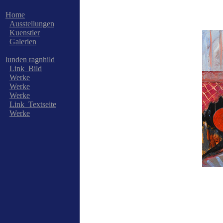
Home
Ausstellungen
Kuenstler
Galerien
lunden ragnhild
Link_Bild
Werke
Werke
Werke
Link_Textseite
Werke