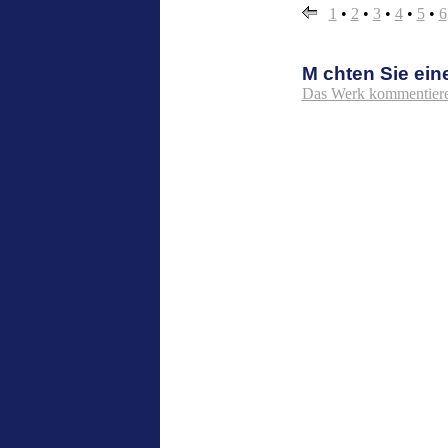
1
•
2
•
3
•
4
•
5
•
6
M chten Sie ei
Das Werk kommentiere