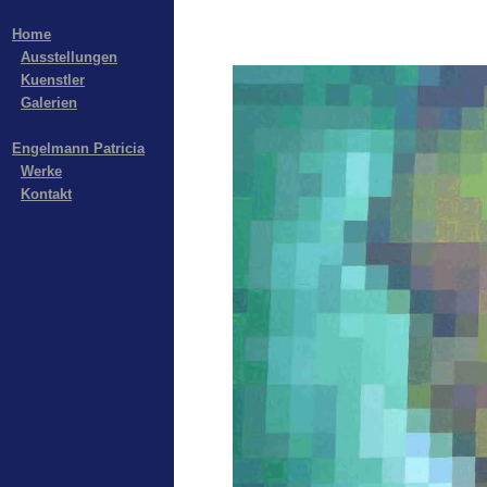
Home
Ausstellungen
Kuenstler
Galerien
Engelmann Patricia
Werke
Kontakt