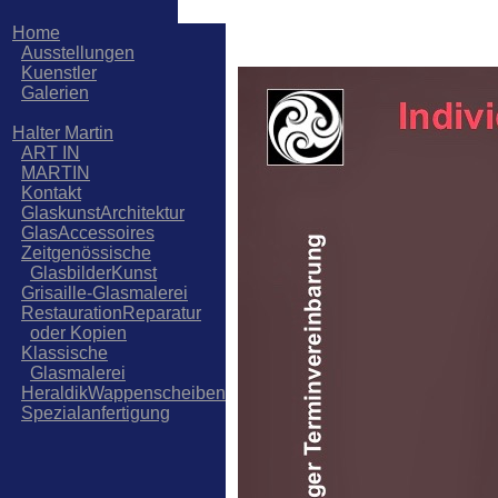
Home
Ausstellungen
Kuenstler
Galerien
Halter Martin
ART IN
MARTIN
Kontakt
GlaskunstArchitektur
GlasAccessoires
Zeitgenössische
GlasbilderKunst
Grisaille-Glasmalerei
RestaurationReparatur
oder Kopien
Klassische
Glasmalerei
HeraldikWappenscheiben
Spezialanfertigung