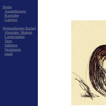
Home
Ausstellungen
Kuenstler
Galerien
Weissenberger Rachel
Abstrakte_Malerei
Landschaften
Tiere
Stilleben
Skulpturen
email