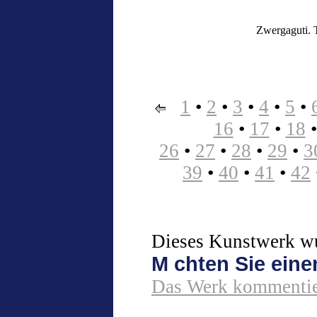
Zwergaguti. T
1
•
2
•
3
•
4
•
5
•
16
•
17
•
18
26
•
27
•
28
•
29
•
3
39
•
40
•
41
•
42
Dieses Kunstwerk wur
M chten Sie ein
Das Werk kommentie