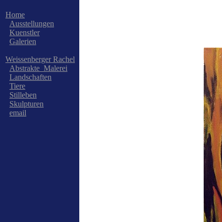
Home
Ausstellungen
Kuenstler
Galerien
Weissenberger Rachel
Abstrakte_Malerei
Landschaften
Tiere
Stilleben
Skulpturen
email