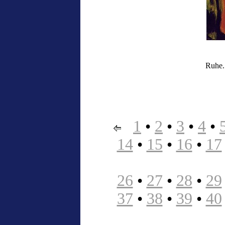
Ruhe. 
1
•
2
•
3
•
4
•
14
•
15
•
16
•
17
26
•
27
•
28
•
29
37
•
38
•
39
•
40