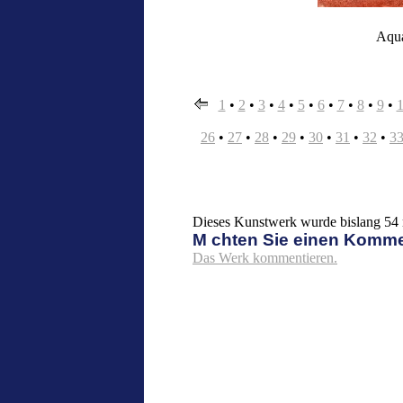
Aquar
1
•
2
•
3
•
4
•
5
•
6
•
7
•
8
•
9
•
26
•
27
•
28
•
29
•
30
•
31
•
32
•
3
Dieses Kunstwerk wurde bislang 54 m
M chten Sie einen Komm
Das Werk kommentieren.