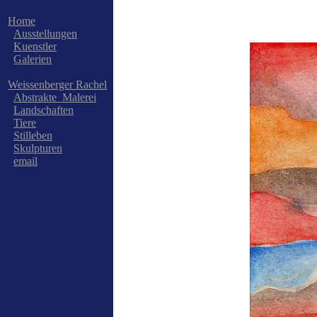
Home
Ausstellungen
Kuenstler
Galerien
Weissenberger Rachel
Abstrakte_Malerei
Landschaften
Tiere
Stilleben
Skulpturen
email