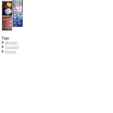
Tags
abstrakt
Aquarell
Karton