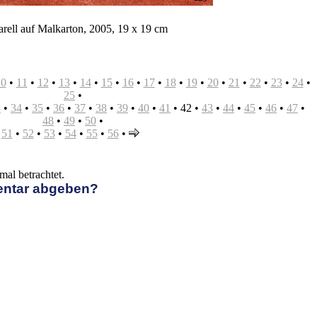
ell auf Malkarton, 2005, 19 x 19 cm
10
•
11
•
12
•
13
•
14
•
15
•
16
•
17
•
18
•
19
•
20
•
21
•
22
•
23
•
24
•
25
•
3
•
34
•
35
•
36
•
37
•
38
•
39
•
40
•
41
•
42
•
43
•
44
•
45
•
46
•
47
•
48
•
49
•
50
•
51
•
52
•
53
•
54
•
55
•
56
•
al betrachtet.
entar abgeben?