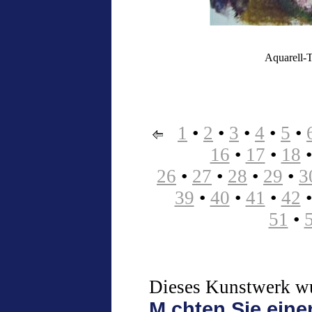
Aquarell-T
1
•
2
•
3
•
4
•
5
•
16
•
17
•
18
26
•
27
•
28
•
29
•
3
39
•
40
•
41
•
42
51
•
Dieses Kunstwerk wur
M chten Sie ein