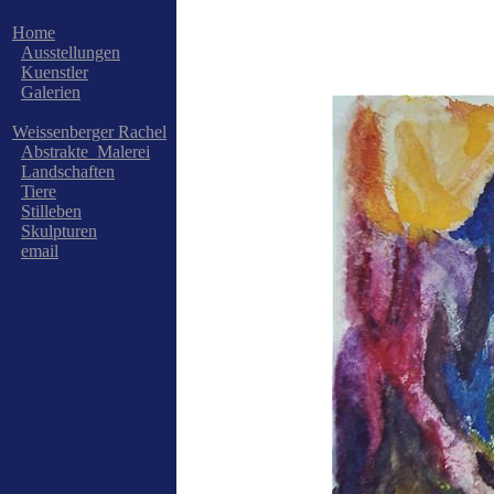
Home
Ausstellungen
Kuenstler
Galerien
Weissenberger Rachel
Abstrakte_Malerei
Landschaften
Tiere
Stilleben
Skulpturen
email