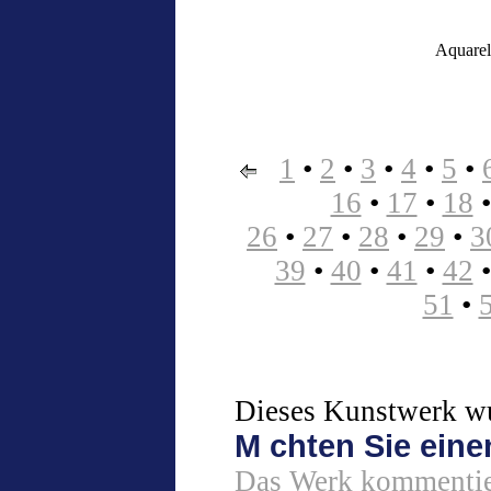
Aquarell
1
•
2
•
3
•
4
•
5
•
16
•
17
•
18
26
•
27
•
28
•
29
•
3
39
•
40
•
41
•
42
51
•
Dieses Kunstwerk wur
M chten Sie ein
Das Werk kommentie