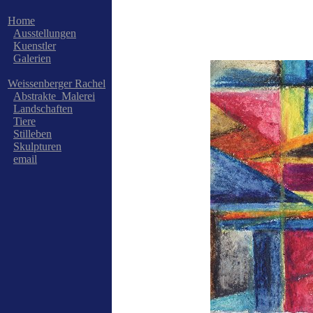
Home
Ausstellungen
Kuenstler
Galerien
Weissenberger Rachel
Abstrakte_Malerei
Landschaften
Tiere
Stilleben
Skulpturen
email