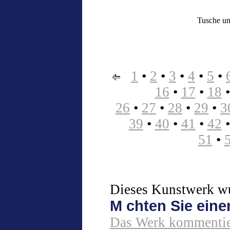
Tusche und
1
•
2
•
3
•
4
•
5
•
16
•
17
•
18
26
•
27
•
28
•
29
•
3
39
•
40
•
41
•
42
51
•
Dieses Kunstwerk wur
M chten Sie ein
Das Werk kommentie