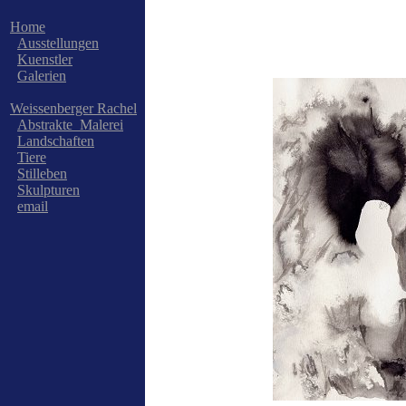
Home
Ausstellungen
Kuenstler
Galerien
Weissenberger Rachel
Abstrakte_Malerei
Landschaften
Tiere
Stilleben
Skulpturen
email