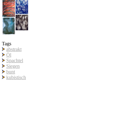
Tags
abstrakt
Öl
Spachtel
Siegen
bunt
kubistisch