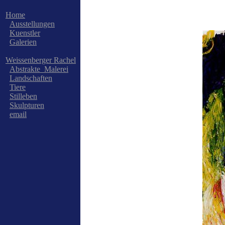
Home
Ausstellungen
Kuenstler
Galerien
Weissenberger Rachel
Abstrakte_Malerei
Landschaften
Tiere
Stilleben
Skulpturen
email