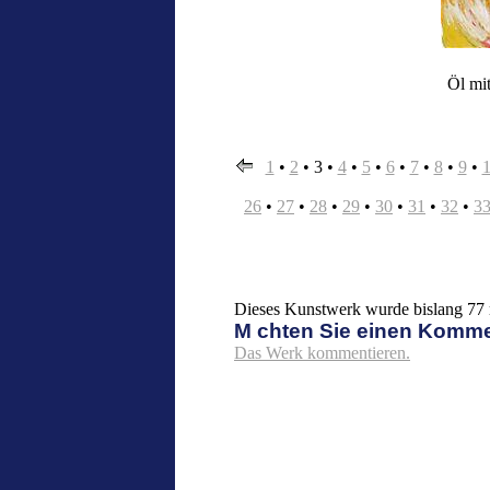
Öl mit
1
•
2
•
3
•
4
•
5
•
6
•
7
•
8
•
9
•
26
•
27
•
28
•
29
•
30
•
31
•
32
•
3
Dieses Kunstwerk wurde bislang 77 m
M chten Sie einen Komm
Das Werk kommentieren.