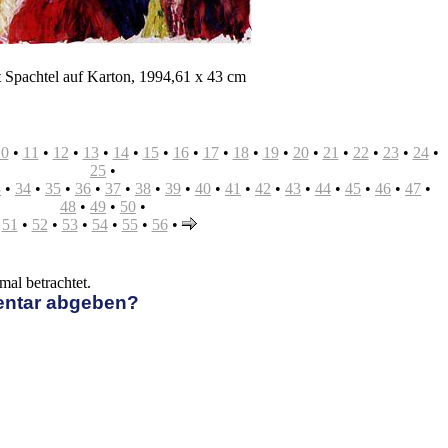
 Spachtel auf Karton, 1994,61 x 43 cm
10
•
11
•
12
•
13
•
14
•
15
•
16
•
17
•
18
•
19
•
20
•
21
•
22
•
23
•
24
•
25
•
3
•
34
•
35
•
36
•
37
•
38
•
39
•
40
•
41
•
42
•
43
•
44
•
45
•
46
•
47
•
48
•
49
•
50
•
51
•
52
•
53
•
54
•
55
•
56
•
al betrachtet.
entar abgeben?