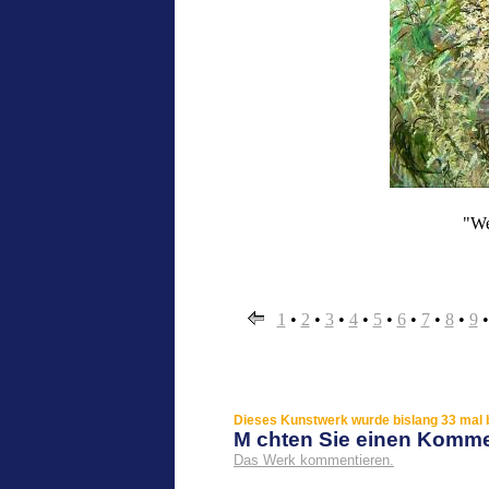
"Wei
1
•
2
•
3
•
4
•
5
•
6
•
7
•
8
•
9
Dieses Kunstwerk wurde bislang 33 mal b
M chten Sie einen Komm
Das Werk kommentieren.