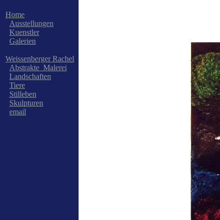
Home
Ausstellungen
Kuenstler
Galerien
Weissenberger Rachel
Abstrakte_Malerei
Landschaften
Tiere
Stilleben
Skulpturen
email