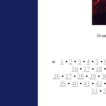
Öl mit
1
•
2
•
3
•
4
•
5
•
16
•
17
•
18
26
•
27
•
28
•
29
•
3
39
•
40
•
41
•
42
51
•