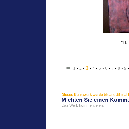
"Hex
1
•
2
•
3
•
4
•
5
•
6
•
7
•
8
•
9
Dieses Kunstwerk wurde bislang 35 mal b
M chten Sie einen Komm
Das Werk kommentieren.