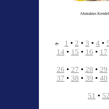
Abstraktes Kreideb
1
•
2
•
3
•
4
•
14
•
15
•
16
•
17
26
•
27
•
28
•
29
37
•
38
•
39
•
40
51
•
5