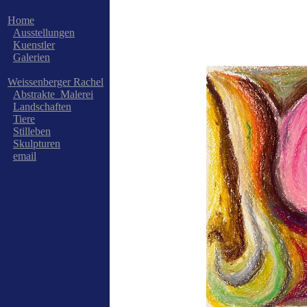
Home
Ausstellungen
Kuenstler
Galerien
Weissenberger Rachel
Abstrakte_Malerei
Landschaften
Tiere
Stilleben
Skulpturen
email