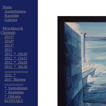
Home
Ausstellungen
Kuenstler
Galerien
Myschliwzyk
Christoph
2015*
2014*
2013*
2012
2012_*_10x10
2012_*_15x15
2012_*_20x20
2012_*_30x30
--------------------
2011_*
2011_Blumen
----------------
*_Surrealismus
*_Realismus
*_Old-mix
KONTAKT