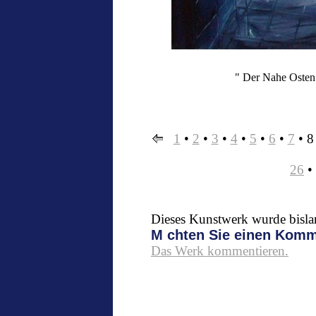
" Der Nahe Osten
1
•
2
•
3
•
4
•
5
•
6
•
7
•
8
26
•
Dieses Kunstwerk wurde bislan
M chten Sie einen Kom
Das Werk kommentieren.