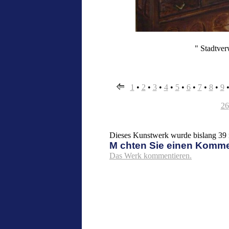
" Stadtver
1
•
2
•
3
•
4
•
5
•
6
•
7
•
8
•
9
26
Dieses Kunstwerk wurde bislang 39 m
M chten Sie einen Komm
Das Werk kommentieren.