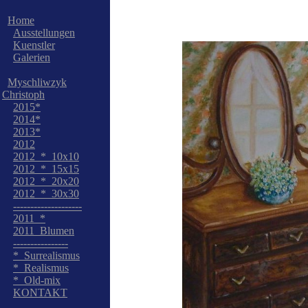
Home
Ausstellungen
Kuenstler
Galerien
Myschliwzyk
Christoph
2015*
2014*
2013*
2012
2012_*_10x10
2012_*_15x15
2012_*_20x20
2012_*_30x30
--------------------
2011_*
2011_Blumen
----------------
*_Surrealismus
*_Realismus
*_Old-mix
KONTAKT