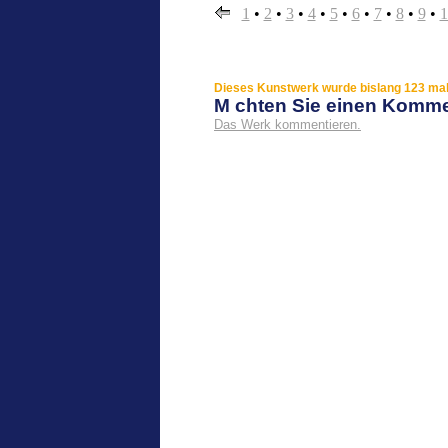
1
•
2
•
3
•
4
•
5
•
6
•
7
•
8
•
9
•
1
Dieses Kunstwerk wurde bislang 123 mal 
M chten Sie einen Komm
Das Werk kommentieren.