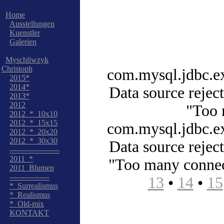
Home
Ausstellungen
Kuenstler
Galerien
Myschliwzyk
Christoph
com.mysql.jdbc.
2015*
2014*
Data source rejec
2013*
2012
"Too 
2012_*_10x10
2012_*_15x15
com.mysql.jdbc.
2012_*_20x20
2012_*_30x30
Data source rejec
--------------------
2011_*
"Too many conne
2011_Blumen
----------------
13
•
14
•
15
*_Surrealismus
*_Realismus
*_Old-mix
KONTAKT