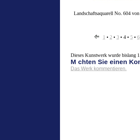
Landschaftsaquarell No. 604 von
1
•
2
•
3
•
4
•
5
•
6
Dieses Kunstwerk wurde bislang 13
M chten Sie einen K
Das Werk kommentieren.