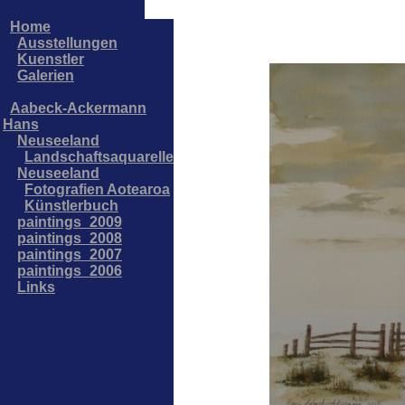
Home
Ausstellungen
Kuenstler
Galerien
Aabeck-Ackermann
Hans
Neuseeland
Landschaftsaquarelle
Neuseeland
Fotografien Aotearoa
Künstlerbuch
paintings_2009
paintings_2008
paintings_2007
paintings_2006
Links