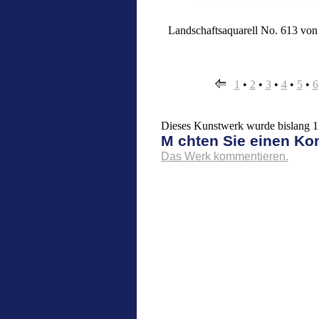
Landschaftsaquarell No. 613 von
1
•
2
•
3
•
4
•
5
•
6
Dieses Kunstwerk wurde bislang 17
M chten Sie einen K
Das Werk kommentieren.