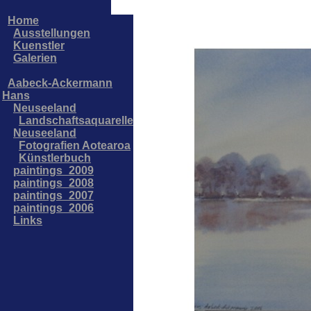
Home
Ausstellungen
Kuenstler
Galerien
Aabeck-Ackermann
Hans
Neuseeland
Landschaftsaquarelle
Neuseeland
Fotografien Aotearoa
Künstlerbuch
paintings_2009
paintings_2008
paintings_2007
paintings_2006
Links