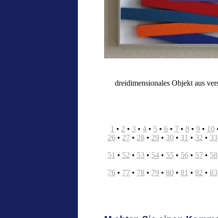
dreidimensionales Objekt aus ver
1
•
2
•
3
•
4
•
5
•
6
•
7
•
8
•
9
•
10
26
•
27
•
28
•
29
•
30
•
31
•
32
•
33
51
•
52
•
53
•
54
•
55
•
56
•
57
•
58
76
•
77
•
78
•
79
•
80
•
81
•
82
•
83