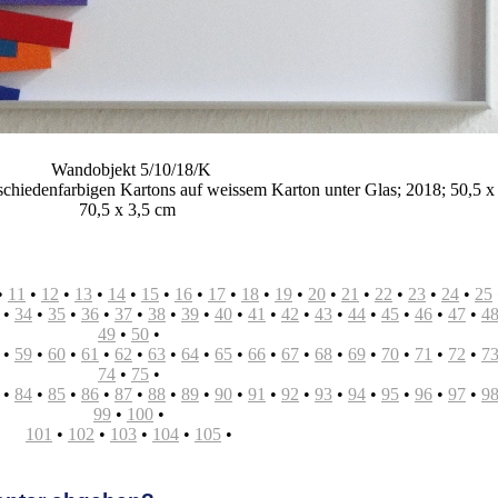
Wandobjekt 5/10/18/K
schiedenfarbigen Kartons auf weissem Karton unter Glas; 2018; 50,5 x
70,5 x 3,5 cm
•
11
•
12
•
13
•
14
•
15
•
16
•
17
•
18
•
19
•
20
•
21
•
22
•
23
•
24
•
25
•
34
•
35
•
36
•
37
•
38
•
39
•
40
•
41
•
42
•
43
•
44
•
45
•
46
•
47
•
4
49
•
50
•
•
59
•
60
•
61
•
62
•
63
•
64
•
65
•
66
•
67
•
68
•
69
•
70
•
71
•
72
•
7
74
•
75
•
•
84
•
85
•
86
•
87
•
88
•
89
•
90
•
91
•
92
•
93
•
94
•
95
•
96
•
97
•
9
99
•
100
•
101
•
102
•
103
•
104
•
105
•