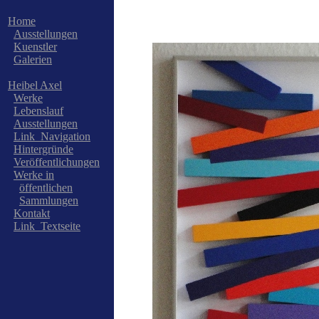
Home
Ausstellungen
Kuenstler
Galerien
Heibel Axel
Werke
Lebenslauf
Ausstellungen
Link_Navigation
Hintergründe
Veröffentlichungen
Werke in
öffentlichen
Sammlungen
Kontakt
Link_Textseite