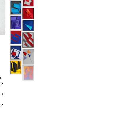
•
8
•
3
•
8
•