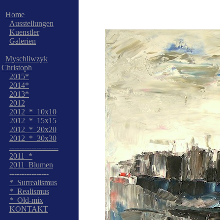
Home
Ausstellungen
Kuenstler
Galerien
Myschliwzyk
Christoph
2015*
2014*
2013*
2012
2012_*_10x10
2012_*_15x15
2012_*_20x20
2012_*_30x30
--------------------
2011_*
2011_Blumen
----------------
*_Surrealismus
*_Realismus
*_Old-mix
KONTAKT