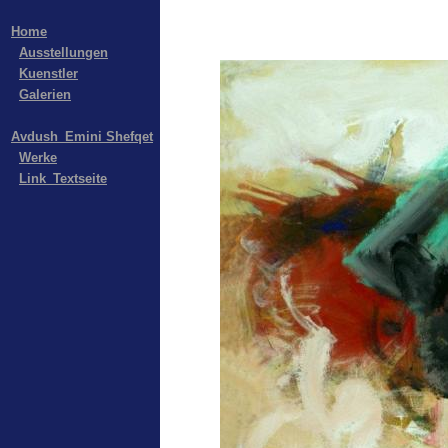
Home
Ausstellungen
Kuenstler
Galerien
Avdush_Emini Shefqet
Werke
Link_Textseite