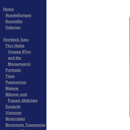
Home
Ausstellungen
Kuenstler
Galerien
Storbeck Sara
Floy Heike
Vieweg (Floy
and the
Messengers)
Portraits
Tiere
Pantomime
Malerei
Männer und
Frauen Aktbilder
Esoterik
Visionen
Motorräder
Brummels Traumreise