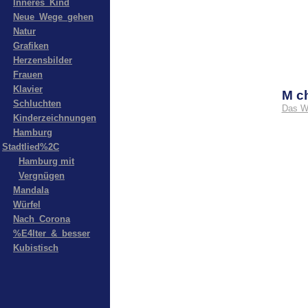
Inneres_Kind
Neue_Wege_gehen
Natur
Grafiken
Herzensbilder
Frauen
Klavier
M c
Schluchten
Das W
Kinderzeichnungen
Hamburg
Stadtlied%2C
Hamburg mit
Vergnügen
Mandala
Würfel
Nach_Corona
%E4lter_&_besser
Kubistisch