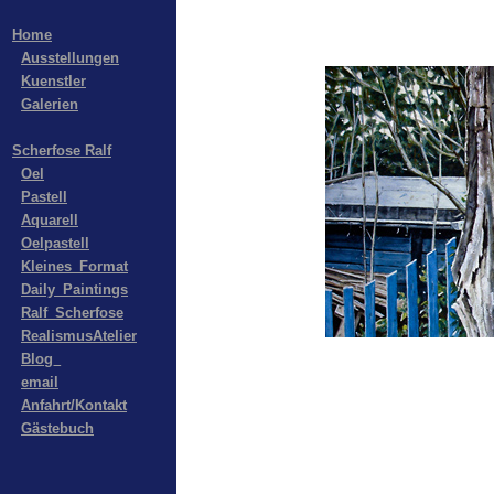
Home
Ausstellungen
Kuenstler
Galerien
Scherfose Ralf
Oel
Pastell
Aquarell
Oelpastell
Kleines_Format
Daily_Paintings
Ralf_Scherfose
RealismusAtelier
Blog_
email
Anfahrt/Kontakt
Gästebuch