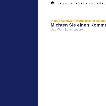
1
•
2
•
3
•
4
•
5
•
6
•
7
•
8
•
9
•
1
Dieses Kunstwerk wurde bislang 258 mal 
M chten Sie einen Komm
Das Werk kommentieren.