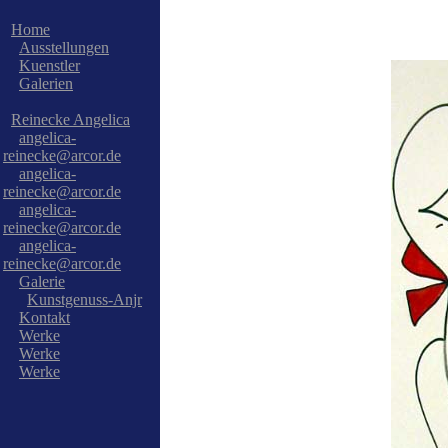
Home
Ausstellungen
Kuenstler
Galerien
Reinecke Angelica
angelica-
reinecke@arcor.de
angelica-
reinecke@arcor.de
angelica-
reinecke@arcor.de
angelica-
reinecke@arcor.de
Galerie
Kunstgenuss-Anjr
Kontakt
Werke
Werke
Werke