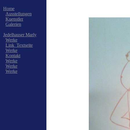
Home
Ausstellungen
Kuenstler
Galerien
Jedelhauser Marly
Werke
Link_Textseite
Werke
Kontakt
Werke
Werke
Werke