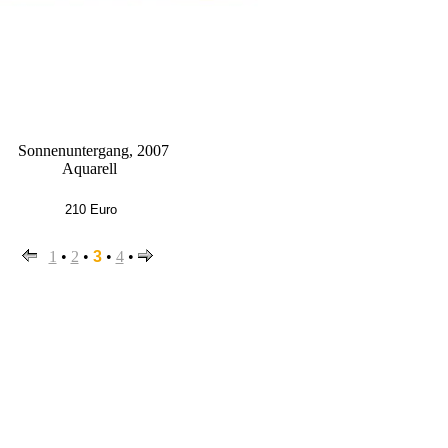
Sonnenuntergang, 2007
Aquarell
210 Euro
1
•
2
•
3
•
4
•