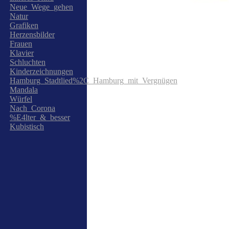
Neue_Wege_gehen
Natur
Grafiken
Herzensbilder
Frauen
Klavier
Schluchten
Kinderzeichnungen
Hamburg_Stadtlied%2C_Hamburg_mit_Vergnügen
Mandala
Würfel
Nach_Corona
%E4lter_&_besser
Kubistisch