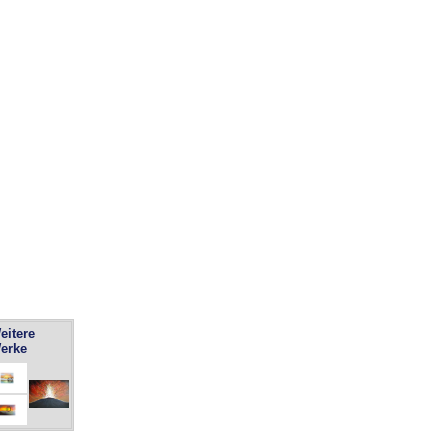
eitere
erke