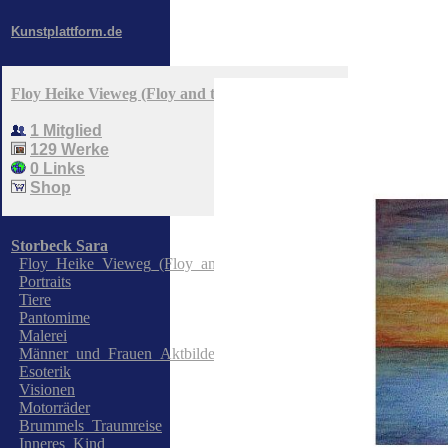
>
Kunstplattform.de
Floy Heike Vieweg (Floy and the Messengers)
1 Mitglied
129 Werke
0 Links
Shop
Storbeck Sara
Floy_Heike_Vieweg_(Floy_and_the_Messengers)
Portraits
Tiere
Pantomime
Malerei
Männer_und_Frauen_Aktbilder
Esoterik
Visionen
Motorräder
Brummels_Traumreise
Inneres_Kind