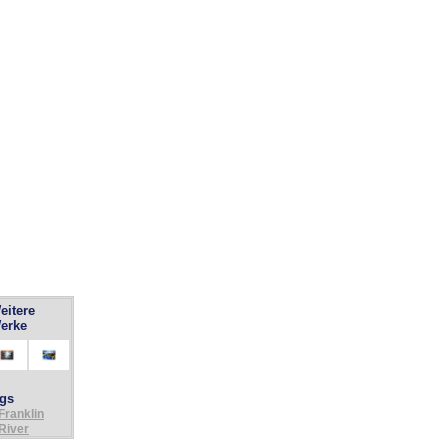
eitere
erke
gs
Franklin
River