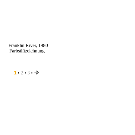
Franklin River, 1980
Farbstiftzeichnung
1
•
2
•
3
•