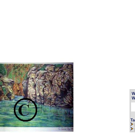
W
W
Ta