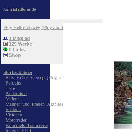
>
Kunstplattform.de
Floy Heike Vieweg (Floy and the Messengers)
1 Mitglied
129 Werke
0 Links
Shop
Storbeck Sara
Floy_Heike_Vieweg_(Floy_and_the_Messengers)
Portraits
Tiere
Pantomime
Malerei
Männer_und_Frauen_Aktbilder
Esoterik
Visionen
Motorräder
Brummels_Traumreise
Inneres_Kind