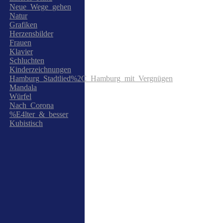
Neue_Wege_gehen
Natur
Grafiken
Herzensbilder
Frauen
Klavier
Schluchten
Kinderzeichnungen
Hamburg_Stadtlied%2C_Hamburg_mit_Vergnügen
Mandala
Würfel
Nach_Corona
%E4lter_&_besser
Kubistisch