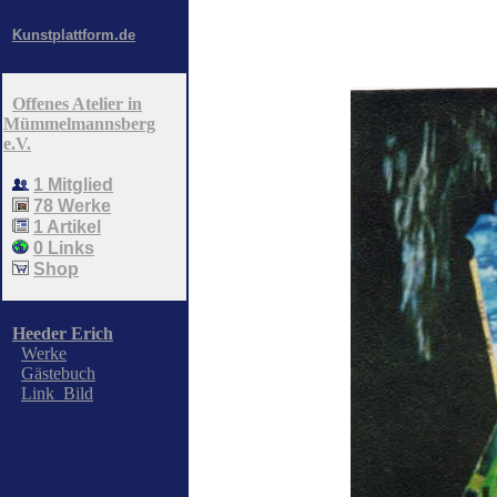
>
Kunstplattform.de
Offenes Atelier in
Mümmelmannsberg
e.V.
1 Mitglied
78 Werke
1 Artikel
0 Links
Shop
Heeder Erich
Werke
Gästebuch
Link_Bild