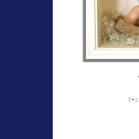
1
•
2