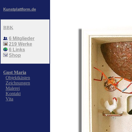
>
Kunstplattform.de
BBK
6 Mitglieder
219 Werke
6 Links
Shop
Gust Maria
Objektkästen
Zeichnungen
Malerei
Kontakt
Vita