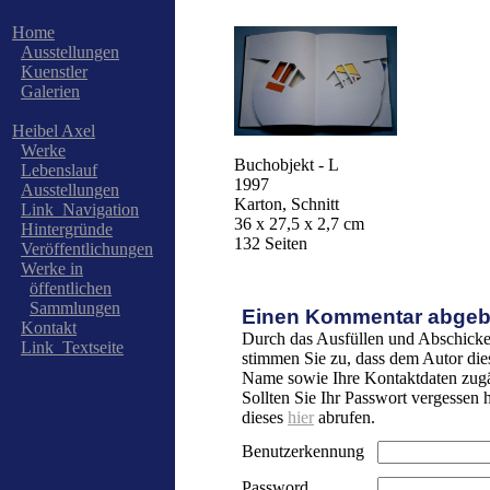
Home
Ausstellungen
Kuenstler
Galerien
Heibel Axel
Werke
Buchobjekt - L
Lebenslauf
1997
Ausstellungen
Karton, Schnitt
Link_Navigation
36 x 27,5 x 2,7 cm
Hintergründe
132 Seiten
Veröffentlichungen
Werke in
öffentlichen
Sammlungen
Einen Kommentar abgeb
Kontakt
Durch das Ausfüllen und Abschicke
Link_Textseite
stimmen Sie zu, dass dem Autor die
Name sowie Ihre Kontaktdaten zugä
Sollten Sie Ihr Passwort vergessen
dieses
hier
abrufen.
Benutzerkennung
Password