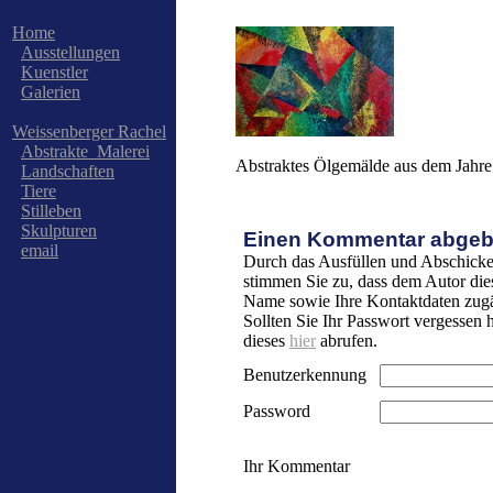
Home
Ausstellungen
Kuenstler
Galerien
Weissenberger Rachel
Abstrakte_Malerei
Abstraktes Ölgemälde aus dem Jahre 
Landschaften
Tiere
Stilleben
Skulpturen
Einen Kommentar abgeb
email
Durch das Ausfüllen und Abschicke
stimmen Sie zu, dass dem Autor die
Name sowie Ihre Kontaktdaten zugä
Sollten Sie Ihr Passwort vergessen
dieses
hier
abrufen.
Benutzerkennung
Password
Ihr Kommentar