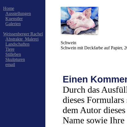
Home
Ausstellungen
Kuenstler
Galerien
Weissenberger Rachel
Abstrakte_Malerei
Schwein
Landschaften
Schwein mit Deckfarbe auf Papier, 
Tiere
Stilleben
Skulpturen
email
Einen Kommen
Durch das Ausfül
dieses Formulars 
dem Autor dieses
Name sowie Ihre